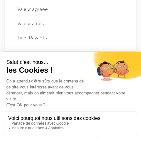
Valeur agréée
Valeur à neuf
Tiers Payants
GESCO ASSURE VOTRE TRANQUILITÉ !
Avec plus de 35 000 assurés, le groupe Gesco Assurances
est un véritable expert en complémentaire santé. Nos
conseillers répondent à tous vos besoins pour vous assurer
une tranquillité de vie au quotidien.
Partenaires
Mentions légales
Conditions