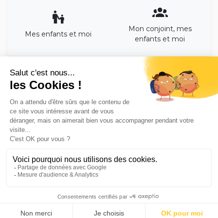
Mon conjoint, mes
Mes enfants et moi
enfants et moi
GESCO ASSURE VOTRE TRANQUILITÉ !
Avec plus de 35 000 assurés, le groupe Gesco Assurances
est un véritable expert en complémentaire santé. Nos
conseillers répondent à tous vos besoins pour vous assurer
une tranquillité de vie au quotidien.
Partenaires
Mentions légales
Conditions
générales
Politique de confidentialité
Qui
sommes-nous