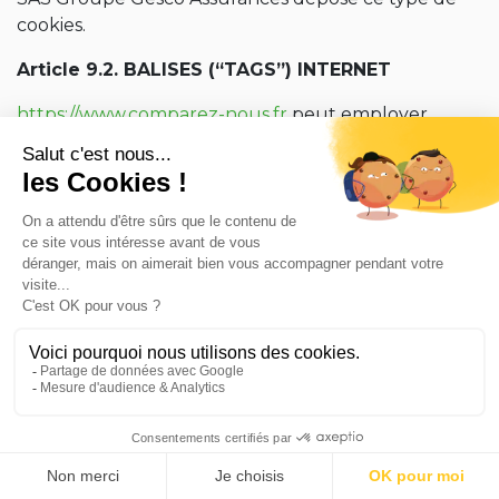
cookies.
Article 9.2. BALISES (“TAGS”) INTERNET
https://www.comparez-nous.fr
peut employer
occasionnellement des balises Internet (également
appelées « tags », ou balises d’action, GIF à un pixel,
GIF transparents, GIF invisibles et GIF un à un) et les
déployer par l’intermédiaire d’un partenaire
spécialiste d’analyses Web susceptible de se trouver
(et donc de stocker les informations
correspondantes, y compris l’adresse IP de
l’Utilisateur) dans un pays étranger.
Ces balises sont placées à la fois dans les publicités
en ligne permettant aux internautes d’accéder au
Site, et sur les différentes pages de celui-ci.
Cette technologie permet à
https://www.comparez-
nous.fr
d’évaluer les réponses des visiteurs face au